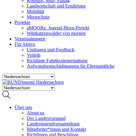
Konsum, Müll, Plastik
Landwirtschaft und Ernährung
Mobilität
Moorschutz
Projekte
aMOORe. Jugend-Moor-Projekt
Wildkatzenwälder von morgen
Veranstaltungen
Für Aktive
Umfragen und Feedback
Verleih
Richtlinie Fahrtkostenerstattung
Aufwandsentschädigungen für Ehrenamtliche
Über uns
About us
Der Landesvorstand
Landesjugendversammlung
Mitarbeiter*innen und Kontakt
Richtlinien und Beschlüsse