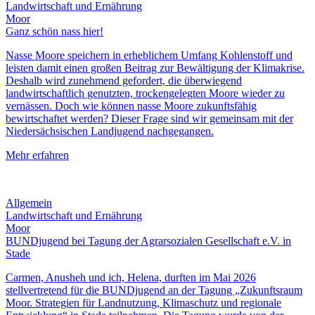
Landwirtschaft und Ernährung
Moor
Ganz schön nass hier!
Nasse Moore speichern in erheblichem Umfang Kohlenstoff und
leisten damit einen großen Beitrag zur Bewältigung der Klimakrise.
Deshalb wird zunehmend gefordert, die überwiegend
landwirtschaftlich genutzten, trockengelegten Moore wieder zu
vernässen. Doch wie können nasse Moore zukunftsfähig
bewirtschaftet werden? Dieser Frage sind wir gemeinsam mit der
Niedersächsischen Landjugend nachgegangen.
Mehr erfahren
Allgemein
Landwirtschaft und Ernährung
Moor
BUNDjugend bei Tagung der Agrarsozialen Gesellschaft e.V. in
Stade
Carmen, Anusheh und ich, Helena, durften im Mai 2026
stellvertretend für die BUNDjugend an der Tagung „Zukunftsraum
Moor. Strategien für Landnutzung, Klimaschutz und regionale