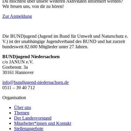
Du möchtest über unsere weiteren Aktivitäten informiert werden?
Wir freuen uns, von dir zu hören!
Zur Anmeldung
Die BUNDjugend (Jugend im Bund für Umwelt und Naturschutz e.
V.) ist der unabhängige Jugendverband des BUND und hat zurzeit
bundesweit 82.600 Mitglieder unter 27 Jahren.
BUNDjugend Niedersachsen
c/o JANUN e.V.
Goebenstr. 3a
30161 Hannover
ed.neshcasredein-dnegujdnub@ofni
0511 – 39 40 712
Organisation
Über uns
Themen
Der Landesvorstand
Mitarbeiter*innen und Kontakt
Stellenangebote