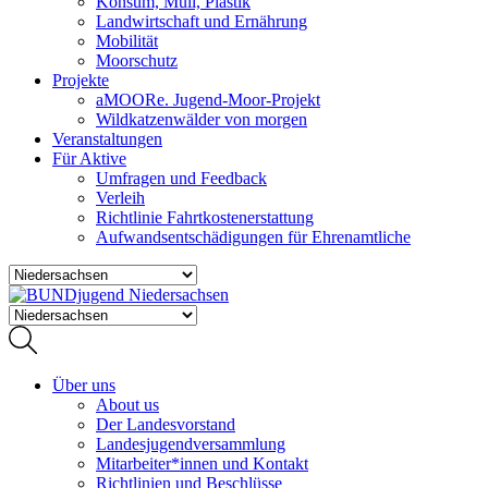
Konsum, Müll, Plastik
Landwirtschaft und Ernährung
Mobilität
Moorschutz
Projekte
aMOORe. Jugend-Moor-Projekt
Wildkatzenwälder von morgen
Veranstaltungen
Für Aktive
Umfragen und Feedback
Verleih
Richtlinie Fahrtkostenerstattung
Aufwandsentschädigungen für Ehrenamtliche
Über uns
About us
Der Landesvorstand
Landesjugendversammlung
Mitarbeiter*innen und Kontakt
Richtlinien und Beschlüsse