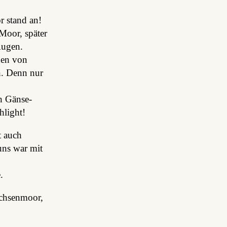
r stand an!
Moor, später
Augen.
nen von
n. Denn nur
n Gänse-
hlight!
t auch
uns war mit
.
Ochsenmoor,