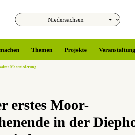
machen
Themen
Projekte
Veranstaltun
holzer Moorniederung
r erstes Moor-
enende in der Diepho