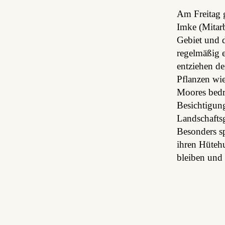
Am Freitag g
Imke (Mitar
Gebiet und 
regelmäßig e
entziehen d
Pflanzen wie
Moores bedr
Besichtigung
Landschafts
Besonders s
ihren Hüteh
bleiben und