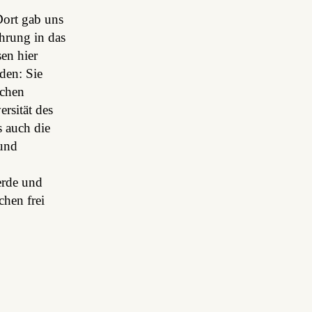
Dort gab uns
hrung in das
en hier
den: Sie
schen
rsität des
 auch die
 und
erde und
hen frei