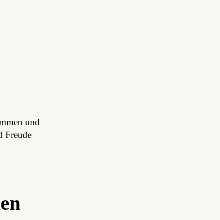
kommen und
nd Freude
ken