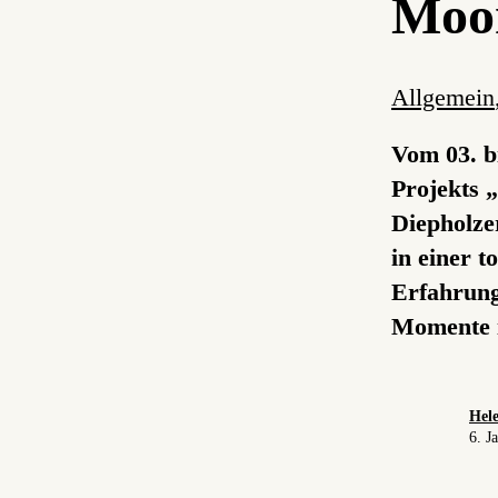
Moo
Allgemein
Vom 03. b
Projekts 
Diepholze
in einer 
Erfahrung
Momente i
Hele
6. J