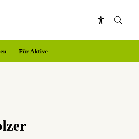
gen
Für Aktive
lzer