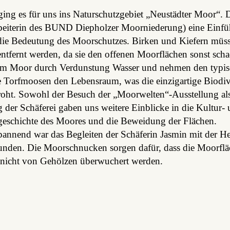
ing es für uns ins Naturschutzgebiet „Neustädter Moor“. 
beiterin des BUND Diepholzer Moorniederung) eine Einfü
die Bedeutung des Moorschutzes. Birken und Kiefern müss
ntfernt werden, da sie den offenen Moorflächen sonst scha
em Moor durch Verdunstung Wasser und nehmen den typi
 Torfmoosen den Lebensraum, was die einzigartige Biodive
oht. Sowohl der Besuch der „Moorwelten“-Ausstellung als
 der Schäferei gaben uns weitere Einblicke in die Kultur-
geschichte des Moores und die Beweidung der Flächen.
pannend war das Begleiten der Schäferin Jasmin mit der H
unden. Die Moorschnucken sorgen dafür, dass die Moorfläc
 nicht von Gehölzen überwuchert werden.