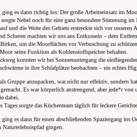
ing es dann richtig los: Der große Arbeitseinsatz im Moo
orgte Nebel noch für eine ganz besondere Stimmung im 
r auf und die Weite des Gebiets erstreckte sich vor unseren 
nd Scheren machten wir uns ans Entkusseln – dem Entfer
 Birken, um die Moorflächen vor Verbuschung zu schütze
Moor seine Funktion als Kohlenstoffspeicher behalten.
kweg konnten wir bei Sonnenuntergang die einfliegende
chwärme in ihre Schlafplätze beobachten – ein echtes Hig
ls Gruppe anzupacken, war nicht nur effektiv, sondern ha
 gemacht. Es war körperlich anstrengend, aber jede*r von 
ie dabei.
Tages sorgte das Küchenteam täglich für leckere Gerichte
ging es dann für einen abschließenden Spaziergang ins 
 Naturerlebnispfad gingen.