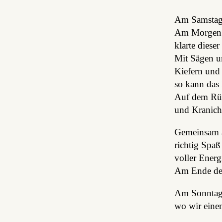
Am Samstag g
Am Morgen s
klarte diese
Mit Sägen u
Kiefern und
so kann das 
Auf dem Rüc
und Kranichs
Gemeinsam a
richtig Spaß
voller Energ
Am Ende des 
Am Sonntag 
wo wir einen