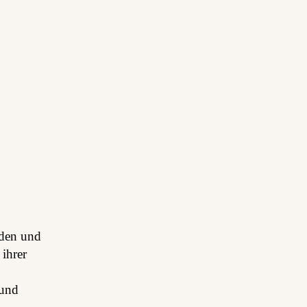
nden und
 ihrer
 und