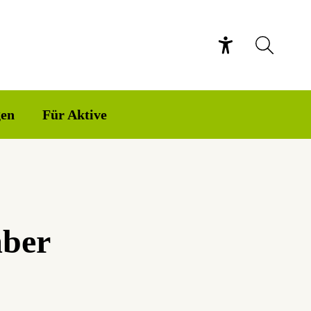
gen
Für Aktive
mber