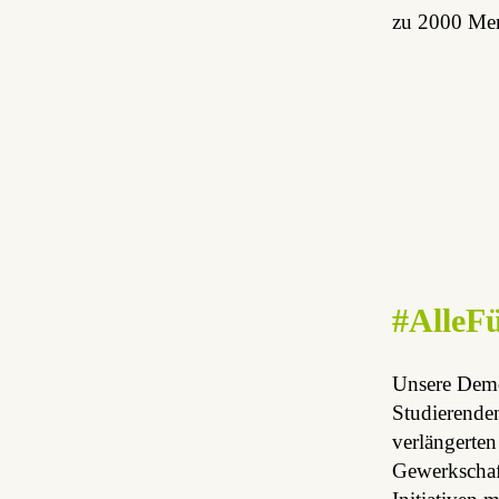
zu 2000 Men
#AlleF
Unsere Demo
Studierenden
verlängerte
Gewerkschaft