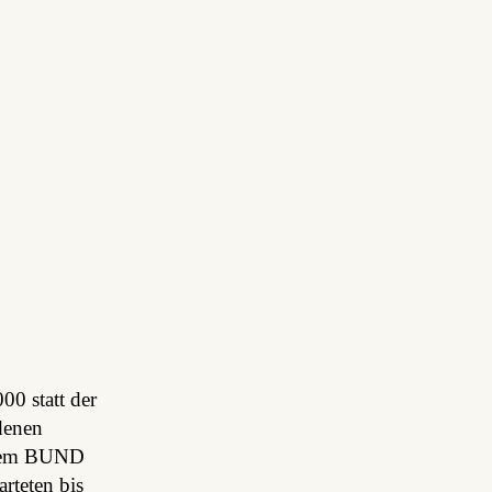
0 statt der
denen
 dem BUND
rteten bis