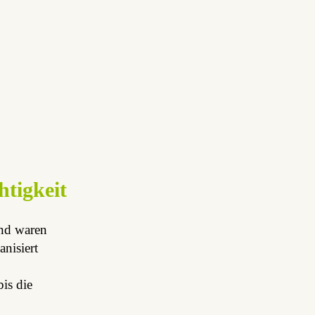
tigkeit
and waren
nisiert
is die