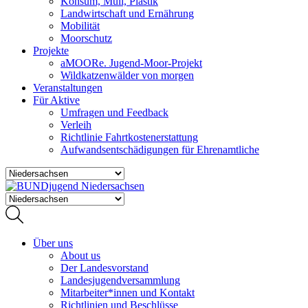
Konsum, Müll, Plastik
Landwirtschaft und Ernährung
Mobilität
Moorschutz
Projekte
aMOORe. Jugend-Moor-Projekt
Wildkatzenwälder von morgen
Veranstaltungen
Für Aktive
Umfragen und Feedback
Verleih
Richtlinie Fahrtkostenerstattung
Aufwandsentschädigungen für Ehrenamtliche
Über uns
About us
Der Landesvorstand
Landesjugendversammlung
Mitarbeiter*innen und Kontakt
Richtlinien und Beschlüsse