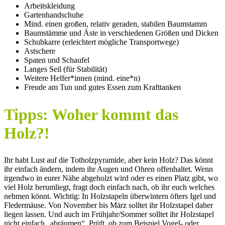
Arbeitskleidung
Gartenhandschuhe
Mind. einen großen, relativ geraden, stabilen Baumstamm
Baumstämme und Äste in verschiedenen Größen und Dicken
Schubkarre (erleichtert mögliche Transportwege)
Astschere
Spaten und Schaufel
Langes Seil (für Stabilität)
Weitere Helfer*innen (mind. eine*n)
Freude am Tun und gutes Essen zum Krafttanken
Tipps: Woher kommt das
Holz?!
Ihr habt Lust auf die Totholzpyramide, aber kein Holz? Das könnt
ihr einfach ändern, indem ihr Augen und Ohren offenhaltet. Wenn
irgendwo in eurer Nähe abgeholzt wird oder es einen Platz gibt, wo
viel Holz herumliegt, fragt doch einfach nach, ob ihr euch welches
nehmen könnt. Wichtig: In Holzstapeln überwintern öfters Igel und
Fledermäuse. Von November bis März solltet ihr Holzstapel daher
liegen lassen. Und auch im Frühjahr/Sommer solltet ihr Holzstapel
nicht einfach „abräumen“. Prüft, ob zum Beispiel Vogel- oder