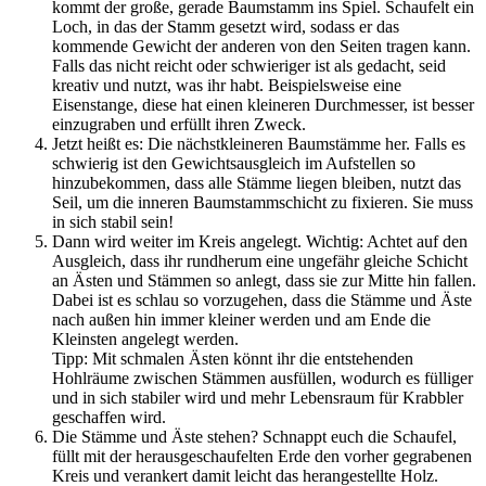
kommt der große, gerade Baumstamm ins Spiel. Schaufelt ein
Loch, in das der Stamm gesetzt wird, sodass er das
kommende Gewicht der anderen von den Seiten tragen kann.
Falls das nicht reicht oder schwieriger ist als gedacht, seid
kreativ und nutzt, was ihr habt. Beispielsweise eine
Eisenstange, diese hat einen kleineren Durchmesser, ist besser
einzugraben und erfüllt ihren Zweck.
Jetzt heißt es: Die nächstkleineren Baumstämme her. Falls es
schwierig ist den Gewichtsausgleich im Aufstellen so
hinzubekommen, dass alle Stämme liegen bleiben, nutzt das
Seil, um die inneren Baumstammschicht zu fixieren. Sie muss
in sich stabil sein!
Dann wird weiter im Kreis angelegt. Wichtig: Achtet auf den
Ausgleich, dass ihr rundherum eine ungefähr gleiche Schicht
an Ästen und Stämmen so anlegt, dass sie zur Mitte hin fallen.
Dabei ist es schlau so vorzugehen, dass die Stämme und Äste
nach außen hin immer kleiner werden und am Ende die
Kleinsten angelegt werden.
Tipp: Mit schmalen Ästen könnt ihr die entstehenden
Hohlräume zwischen Stämmen ausfüllen, wodurch es fülliger
und in sich stabiler wird und mehr Lebensraum für Krabbler
geschaffen wird.
Die Stämme und Äste stehen? Schnappt euch die Schaufel,
füllt mit der herausgeschaufelten Erde den vorher gegrabenen
Kreis und verankert damit leicht das herangestellte Holz.