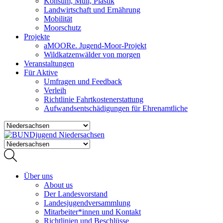
Konsum, Müll, Plastik
Landwirtschaft und Ernährung
Mobilität
Moorschutz
Projekte
aMOORe. Jugend-Moor-Projekt
Wildkatzenwälder von morgen
Veranstaltungen
Für Aktive
Umfragen und Feedback
Verleih
Richtlinie Fahrtkostenerstattung
Aufwandsentschädigungen für Ehrenamtliche
Über uns
About us
Der Landesvorstand
Landesjugendversammlung
Mitarbeiter*innen und Kontakt
Richtlinien und Beschlüsse