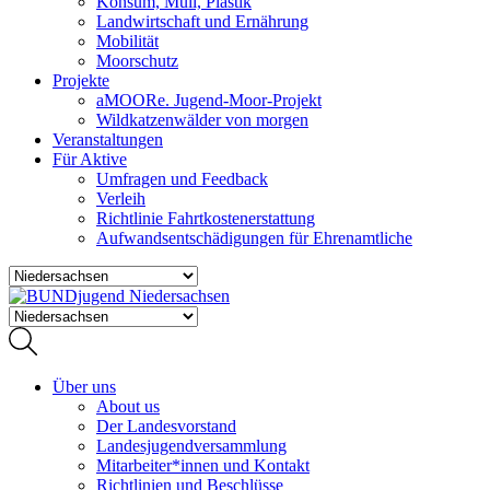
Konsum, Müll, Plastik
Landwirtschaft und Ernährung
Mobilität
Moorschutz
Projekte
aMOORe. Jugend-Moor-Projekt
Wildkatzenwälder von morgen
Veranstaltungen
Für Aktive
Umfragen und Feedback
Verleih
Richtlinie Fahrtkostenerstattung
Aufwandsentschädigungen für Ehrenamtliche
Über uns
About us
Der Landesvorstand
Landesjugendversammlung
Mitarbeiter*innen und Kontakt
Richtlinien und Beschlüsse